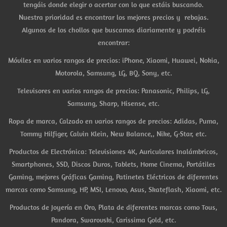
tengáis donde elegir o acertar con lo que estáis buscando.
Nuestra prioridad es encontrar los mejores precios y rebajas.
Algunos de los chollos que buscamos diariamente y podréis
encontrar:
Móviles en varios rangos de precios: iPhone, Xiaomi, Huawei, Nokia,
Motorola, Samsung, LG, BQ, Sony, etc.
Televisores en varios rangos de precios: Panasonic, Philips, LG,
Samsung, Sharp, Hisense, etc.
Ropa de marca, Calzado en varios rangos de precios: Adidas, Puma,
Tommy Hilfiger, Calvin Klein, New Balance,, Nike, G-Star, etc.
Productos de Electrónica: Televisiones 4K, Auriculares Inalámbricos,
Smartphones, SSD, Discos Duros, Tablets, Home Cinema, Portátiles
Gaming, mejores Gráficas Gaming, Patinetes Eléctricos de diferentes
marcas como Samsung, HP, MSI, Lenovo, Asus, Skateflash, Xiaomi, etc.
Productos de Joyería en Oro, Plata de diferentes marcas como Tous,
Pandora, Swarovski, Carissima Gold, etc.