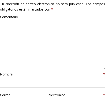
Tu dirección de correo electrónico no será publicada.
Los campo
Hogar
obligatorios están marcados con
*
Informática
Comentario
Listas
Moda
Multimedia
Telefonía
Nombre
*
Stanley
libros
Correo electrónico
*