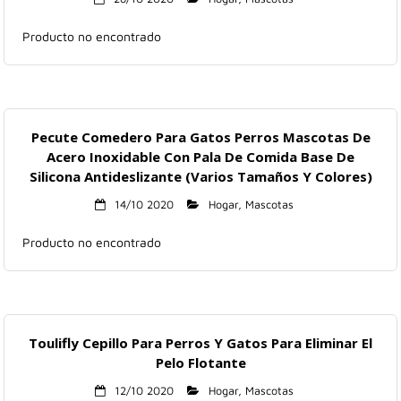
Hogar
Producto no encontrado
Informática
Listas
Pecute Comedero Para Gatos Perros Mascotas De
Moda
Acero Inoxidable Con Pala De Comida Base De
Silicona Antideslizante (Varios Tamaños Y Colores)
Multimedia
14/10 2020
Hogar
,
Mascotas
Telefonía
Producto no encontrado
Stanley
libros
Toulifly Cepillo Para Perros Y Gatos Para Eliminar El
Pelo Flotante
12/10 2020
Hogar
,
Mascotas