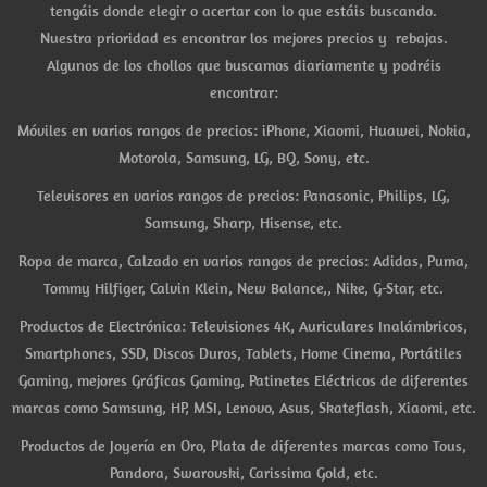
tengáis donde elegir o acertar con lo que estáis buscando.
Nuestra prioridad es encontrar los mejores precios y rebajas.
Algunos de los chollos que buscamos diariamente y podréis
encontrar:
Móviles en varios rangos de precios: iPhone, Xiaomi, Huawei, Nokia,
Motorola, Samsung, LG, BQ, Sony, etc.
Televisores en varios rangos de precios: Panasonic, Philips, LG,
Samsung, Sharp, Hisense, etc.
Ropa de marca, Calzado en varios rangos de precios: Adidas, Puma,
Tommy Hilfiger, Calvin Klein, New Balance,, Nike, G-Star, etc.
Productos de Electrónica: Televisiones 4K, Auriculares Inalámbricos,
Smartphones, SSD, Discos Duros, Tablets, Home Cinema, Portátiles
Gaming, mejores Gráficas Gaming, Patinetes Eléctricos de diferentes
marcas como Samsung, HP, MSI, Lenovo, Asus, Skateflash, Xiaomi, etc.
Productos de Joyería en Oro, Plata de diferentes marcas como Tous,
Pandora, Swarovski, Carissima Gold, etc.