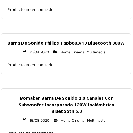
Hogar
Producto no encontrado
Informática
Listas
Barra De Sonido Philips Tapb603/10 Bluetooth 300W
Moda
31/08 2020
Home Cinema
,
Multimedia
Producto no encontrado
Multimedia
Telefonía
Stanley
Bomaker Barra De Sonido 2.0 Canales Con
Subwoofer Incorporado 120W Inalámbrico
libros
Bluetooth 5.0
15/08 2020
Home Cinema
,
Multimedia
Producto no encontrado