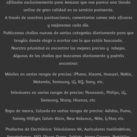
afiliados exclusivamente para Amazon que nos parece una tienda
online de gran calidad en su servicio postventa.
A través de vuestras puntuaciones, comentarios somos más eficaces
y mejoramos cada día.
Publicamos chollos nuevos de varias categorías diariamente para que
tengáis donde elegir o acertar con lo que estáis buscando.
Nuestra prioridad es encontrar los mejores precios y rebajas.
Algunos de los chollos que buscamos diariamente y podréis
encontrar:
Móviles en varios rangos de precios: iPhone, Xiaomi, Huawei, Nokia,
Motorola, Samsung, LG, BQ, Sony, etc.
Televisores en varios rangos de precios: Panasonic, Philips, LG,
Samsung, Sharp, Hisense, etc.
Ropa de marca, Calzado en varios rangos de precios: Adidas, Puma,
Tommy Hilfiger, Calvin Klein, New Balance,, Nike, G-Star, etc.
Productos de Electrónica: Televisiones 4K, Auriculares Inalámbricos,
Smartphones, SSD, Discos Duros, Tablets, Home Cinema, Portátiles