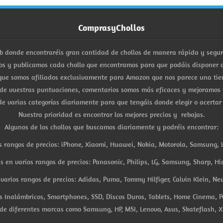
ComprasyChollos
b donde encontraréis gran cantidad de chollos de manera rápida y segu
s y publicamos cada chollo que encontramos para que podáis disponer d
ue somos afiliados exclusivamente para Amazon que nos parece una tiend
 de vuestras puntuaciones, comentarios somos más eficaces y mejoramos 
e varias categorías diariamente para que tengáis donde elegir o acertar
Nuestra prioridad es encontrar los mejores precios y rebajas.
Algunos de los chollos que buscamos diariamente y podréis encontrar:
s rangos de precios: iPhone, Xiaomi, Huawei, Nokia, Motorola, Samsung, L
es en varios rangos de precios: Panasonic, Philips, LG, Samsung, Sharp, His
arios rangos de precios: Adidas, Puma, Tommy Hilfiger, Calvin Klein, New 
res Inalámbricos, Smartphones, SSD, Discos Duros, Tablets, Home Cinema, P
 de diferentes marcas como Samsung, HP, MSI, Lenovo, Asus, Skateflash, X