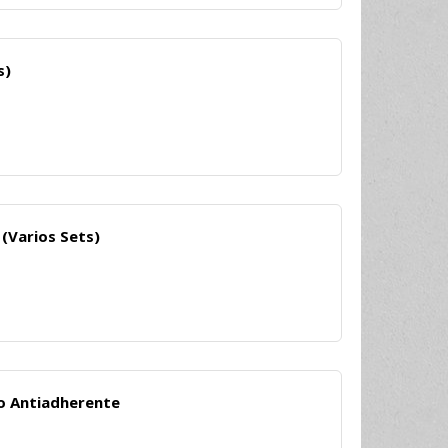
s)
(Varios Sets)
o Antiadherente