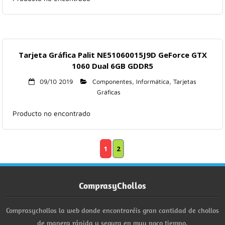
Tarjeta Gráfica Palit NE51060015J9D GeForce GTX
1060 Dual 6GB GDDR5
09/10 2019
Componentes
,
Informática
,
Tarjetas
Gráficas
Producto no encontrado
1
2
ComprasyChollos
Comprasychollos la web donde encontraréis gran cantidad de chollos
de manera rápida y segura en muy poco tiempo.