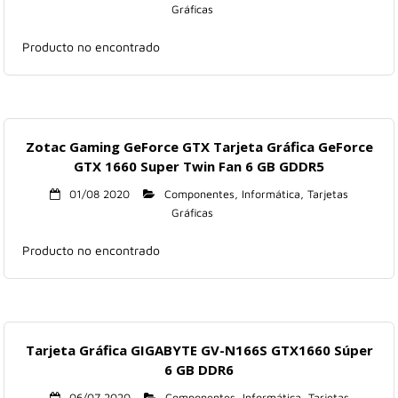
Gráficas
Hogar
Producto no encontrado
Informática
Listas
Zotac Gaming GeForce GTX Tarjeta Gráfica GeForce
Moda
GTX 1660 Super Twin Fan 6 GB GDDR5
Multimedia
01/08 2020
Componentes
,
Informática
,
Tarjetas
Gráficas
Telefonía
Producto no encontrado
Stanley
libros
Tarjeta Gráfica GIGABYTE GV-N166S GTX1660 Súper
6 GB DDR6
06/07 2020
Componentes
,
Informática
,
Tarjetas