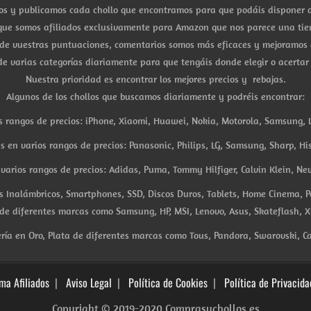
s y publicamos cada chollo que encontramos para que podáis disponer d
ue somos afiliados exclusivamente para Amazon que nos parece una tiend
 de vuestras puntuaciones, comentarios somos más eficaces y mejoramos 
e varias categorías diariamente para que tengáis donde elegir o acertar
Nuestra prioridad es encontrar los mejores precios y rebajas.
Algunos de los chollos que buscamos diariamente y podréis encontrar:
s rangos de precios: iPhone, Xiaomi, Huawei, Nokia, Motorola, Samsung, L
es en varios rangos de precios: Panasonic, Philips, LG, Samsung, Sharp, His
arios rangos de precios: Adidas, Puma, Tommy Hilfiger, Calvin Klein, New 
res Inalámbricos, Smartphones, SSD, Discos Duros, Tablets, Home Cinema, P
 de diferentes marcas como Samsung, HP, MSI, Lenovo, Asus, Skateflash, X
ría en Oro, Plata de diferentes marcas como Tous, Pandora, Swarovski, Ca
ma Afiliados
Aviso Legal
Política de Cookies
Política de Privacida
Copyright © 2019-2020 Comprasychollos.es