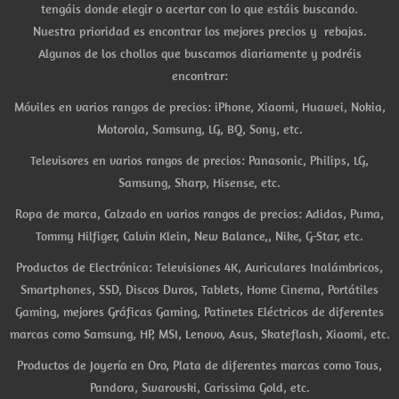
tengáis donde elegir o acertar con lo que estáis buscando.
Nuestra prioridad es encontrar los mejores precios y rebajas.
Algunos de los chollos que buscamos diariamente y podréis
encontrar:
Móviles en varios rangos de precios: iPhone, Xiaomi, Huawei, Nokia,
Motorola, Samsung, LG, BQ, Sony, etc.
Televisores en varios rangos de precios: Panasonic, Philips, LG,
Samsung, Sharp, Hisense, etc.
Ropa de marca, Calzado en varios rangos de precios: Adidas, Puma,
Tommy Hilfiger, Calvin Klein, New Balance,, Nike, G-Star, etc.
Productos de Electrónica: Televisiones 4K, Auriculares Inalámbricos,
Smartphones, SSD, Discos Duros, Tablets, Home Cinema, Portátiles
Gaming, mejores Gráficas Gaming, Patinetes Eléctricos de diferentes
marcas como Samsung, HP, MSI, Lenovo, Asus, Skateflash, Xiaomi, etc.
Productos de Joyería en Oro, Plata de diferentes marcas como Tous,
Pandora, Swarovski, Carissima Gold, etc.