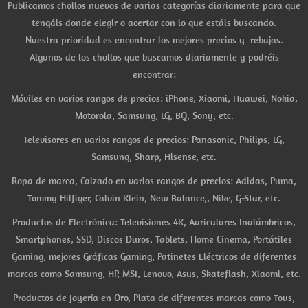
Publicamos chollos nuevos de varias categorías diariamente para que
tengáis donde elegir o acertar con lo que estáis buscando.
Nuestra prioridad es encontrar los mejores precios y rebajas.
Algunos de los chollos que buscamos diariamente y podréis
encontrar:
Móviles en varios rangos de precios: iPhone, Xiaomi, Huawei, Nokia,
Motorola, Samsung, LG, BQ, Sony, etc.
Televisores en varios rangos de precios: Panasonic, Philips, LG,
Samsung, Sharp, Hisense, etc.
Ropa de marca, Calzado en varios rangos de precios: Adidas, Puma,
Tommy Hilfiger, Calvin Klein, New Balance,, Nike, G-Star, etc.
Productos de Electrónica: Televisiones 4K, Auriculares Inalámbricos,
Smartphones, SSD, Discos Duros, Tablets, Home Cinema, Portátiles
Gaming, mejores Gráficas Gaming, Patinetes Eléctricos de diferentes
marcas como Samsung, HP, MSI, Lenovo, Asus, Skateflash, Xiaomi, etc.
Productos de Joyería en Oro, Plata de diferentes marcas como Tous,