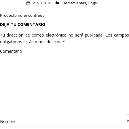
21/07 2020
Herramientas
,
Hogar
Hogar
Producto no encontrado
Informática
DEJA TU COMENTARIO
Listas
Tu dirección de correo electrónico no será publicada.
Los campo
obligatorios están marcados con
*
Moda
Comentario
Multimedia
Telefonía
Stanley
libros
Nombre
*