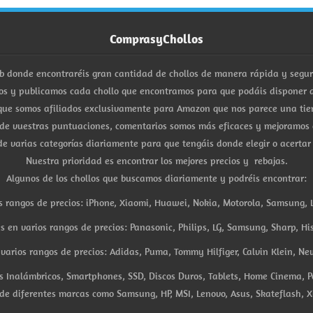
ComprasyChollos
b donde encontraréis gran cantidad de chollos de manera rápida y segu
s y publicamos cada chollo que encontramos para que podáis disponer d
ue somos afiliados exclusivamente para Amazon que nos parece una tiend
 de vuestras puntuaciones, comentarios somos más eficaces y mejoramos 
e varias categorías diariamente para que tengáis donde elegir o acertar
Nuestra prioridad es encontrar los mejores precios y rebajas.
Algunos de los chollos que buscamos diariamente y podréis encontrar:
s rangos de precios: iPhone, Xiaomi, Huawei, Nokia, Motorola, Samsung, L
es en varios rangos de precios: Panasonic, Philips, LG, Samsung, Sharp, His
arios rangos de precios: Adidas, Puma, Tommy Hilfiger, Calvin Klein, New 
res Inalámbricos, Smartphones, SSD, Discos Duros, Tablets, Home Cinema, P
 de diferentes marcas como Samsung, HP, MSI, Lenovo, Asus, Skateflash, X