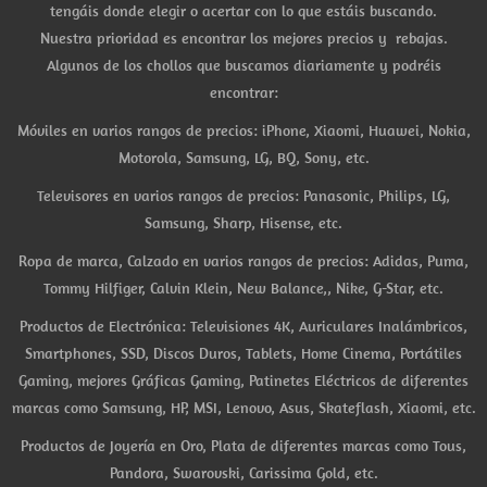
tengáis donde elegir o acertar con lo que estáis buscando.
Nuestra prioridad es encontrar los mejores precios y rebajas.
Algunos de los chollos que buscamos diariamente y podréis
encontrar:
Móviles en varios rangos de precios: iPhone, Xiaomi, Huawei, Nokia,
Motorola, Samsung, LG, BQ, Sony, etc.
Televisores en varios rangos de precios: Panasonic, Philips, LG,
Samsung, Sharp, Hisense, etc.
Ropa de marca, Calzado en varios rangos de precios: Adidas, Puma,
Tommy Hilfiger, Calvin Klein, New Balance,, Nike, G-Star, etc.
Productos de Electrónica: Televisiones 4K, Auriculares Inalámbricos,
Smartphones, SSD, Discos Duros, Tablets, Home Cinema, Portátiles
Gaming, mejores Gráficas Gaming, Patinetes Eléctricos de diferentes
marcas como Samsung, HP, MSI, Lenovo, Asus, Skateflash, Xiaomi, etc.
Productos de Joyería en Oro, Plata de diferentes marcas como Tous,
Pandora, Swarovski, Carissima Gold, etc.