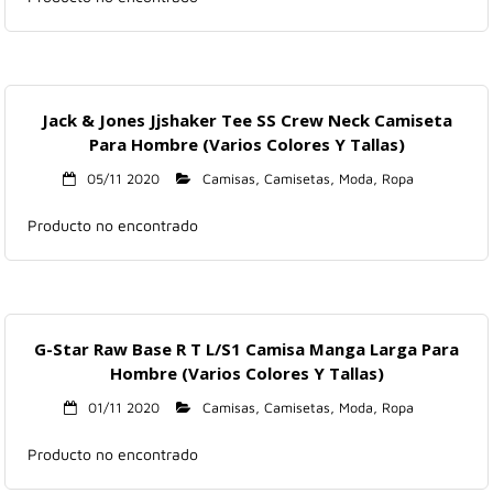
Hogar
Informática
Jack & Jones Jjshaker Tee SS Crew Neck Camiseta
Listas
Para Hombre (Varios Colores Y Tallas)
05/11 2020
Camisas
,
Camisetas
,
Moda
,
Ropa
Moda
Producto no encontrado
Multimedia
Telefonía
G-Star Raw Base R T L/S1 Camisa Manga Larga Para
Stanley
Hombre (Varios Colores Y Tallas)
libros
01/11 2020
Camisas
,
Camisetas
,
Moda
,
Ropa
Producto no encontrado