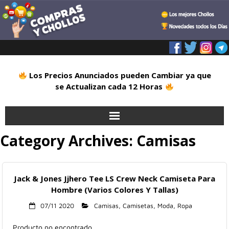
Los Precios Anunciados pueden Cambiar ya que
se Actualizan cada 12 Horas
Category Archives:
Camisas
Inicio
Alimentación
Jack & Jones Jjhero Tee LS Crew Neck Camiseta Para
Blog
Hombre (Varios Colores Y Tallas)
07/11 2020
Camisas
,
Camisetas
,
Moda
,
Ropa
Deportes
Producto no encontrado