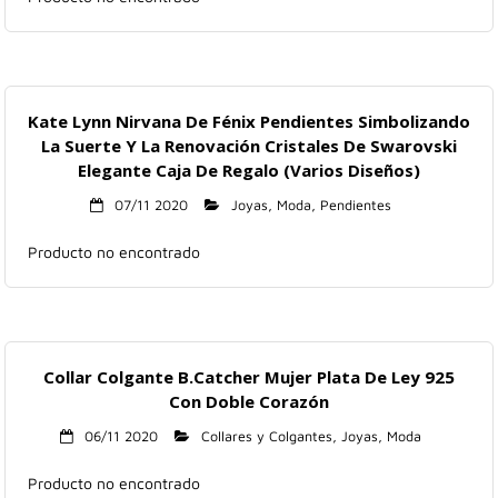
Hogar
Informática
Kate Lynn Nirvana De Fénix Pendientes Simbolizando
Listas
La Suerte Y La Renovación Cristales De Swarovski
Elegante Caja De Regalo (Varios Diseños)
Moda
07/11 2020
Joyas
,
Moda
,
Pendientes
Multimedia
Producto no encontrado
Telefonía
Stanley
Collar Colgante B.Catcher Mujer Plata De Ley 925
Con Doble Corazón
libros
06/11 2020
Collares y Colgantes
,
Joyas
,
Moda
Producto no encontrado