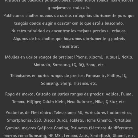
A través de vuestras puntuaciones, comentarios somos más eficaces
y mejoramos cada día.
Publicamos chollos nuevos de varias categorías diariamente para que
tengáis donde elegir o acertar con lo que estáis buscando.
Nuestra prioridad es encontrar los mejores precios y rebajas.
Algunos de los chollos que buscamos diariamente y podréis
encontrar:
Móviles en varios rangos de precios: iPhone, Xiaomi, Huawei, Nokia,
Motorola, Samsung, LG, BQ, Sony, etc.
Televisores en varios rangos de precios: Panasonic, Philips, LG,
Samsung, Sharp, Hisense, etc.
Ropa de marca, Calzado en varios rangos de precios: Adidas, Puma,
Tommy Hilfiger, Calvin Klein, New Balance,, Nike, G-Star, etc.
Productos de Electrónica: Televisiones 4K, Auriculares Inalámbricos,
Smartphones, SSD, Discos Duros, Tablets, Home Cinema, Portátiles
Gaming, mejores Gráficas Gaming, Patinetes Eléctricos de diferentes
marcas como Samsung, HP, MSI, Lenovo, Asus, Skateflash, Xiaomi, etc.