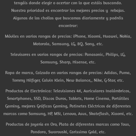
tengáis donde elegir o acertar con lo que estáis buscando.
Nuestra prioridad es encontrar los mejores precios y rebajas.
Algunos de los chollos que buscamos diariamente y podréis
encontrar:
Móviles en varios rangos de precios: iPhone, Xiaomi, Huawei, Nokia,
Motorola, Samsung, LG, BQ, Sony, etc.
Televisores en varios rangos de precios: Panasonic, Philips, LG,
Samsung, Sharp, Hisense, etc.
Ropa de marca, Calzado en varios rangos de precios: Adidas, Puma,
Tommy Hilfiger, Calvin Klein, New Balance,, Nike, G-Star, etc.
Productos de Electrónica: Televisiones 4K, Auriculares Inalámbricos,
Smartphones, SSD, Discos Duros, Tablets, Home Cinema, Portátiles
Gaming, mejores Gráficas Gaming, Patinetes Eléctricos de diferentes
marcas como Samsung, HP, MSI, Lenovo, Asus, Skateflash, Xiaomi, etc.
Productos de Joyería en Oro, Plata de diferentes marcas como Tous,
Pandora, Swarovski, Carissima Gold, etc.