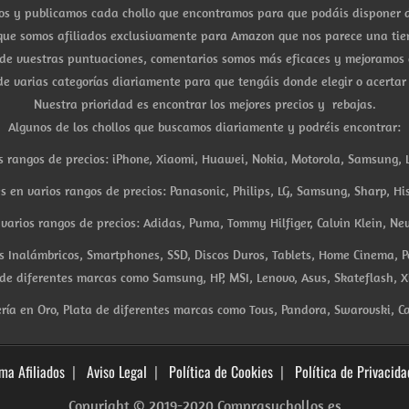
s y publicamos cada chollo que encontramos para que podáis disponer d
ue somos afiliados exclusivamente para Amazon que nos parece una tiend
 de vuestras puntuaciones, comentarios somos más eficaces y mejoramos 
e varias categorías diariamente para que tengáis donde elegir o acertar
Nuestra prioridad es encontrar los mejores precios y rebajas.
Algunos de los chollos que buscamos diariamente y podréis encontrar:
s rangos de precios: iPhone, Xiaomi, Huawei, Nokia, Motorola, Samsung, L
es en varios rangos de precios: Panasonic, Philips, LG, Samsung, Sharp, His
arios rangos de precios: Adidas, Puma, Tommy Hilfiger, Calvin Klein, New 
res Inalámbricos, Smartphones, SSD, Discos Duros, Tablets, Home Cinema, P
 de diferentes marcas como Samsung, HP, MSI, Lenovo, Asus, Skateflash, X
ría en Oro, Plata de diferentes marcas como Tous, Pandora, Swarovski, Ca
ma Afiliados
Aviso Legal
Política de Cookies
Política de Privacida
Copyright © 2019-2020 Comprasychollos.es