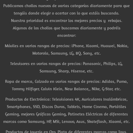
Publicamos chollos nuevos de varias categorías diariamente para que
tengáis donde elegir o acertar con lo que estáis buscando.
Nuestra prioridad es encontrar los mejores precios y rebajas.
Algunos de los chollos que buscamos diariamente y podréis
encontrar:
Móviles en varios rangos de precios: iPhone, Xiaomi, Huawei, Nokia,
Motorola, Samsung, LG, BQ, Sony, etc.
Televisores en varios rangos de precios: Panasonic, Philips, LG,
Samsung, Sharp, Hisense, etc.
Ropa de marca, Calzado en varios rangos de precios: Adidas, Puma,
Tommy Hilfiger, Calvin Klein, New Balance,, Nike, G-Star, etc.
Productos de Electrónica: Televisiones 4K, Auriculares Inalámbricos,
Smartphones, SSD, Discos Duros, Tablets, Home Cinema, Portátiles
Gaming, mejores Gráficas Gaming, Patinetes Eléctricos de diferentes
marcas como Samsung, HP, MSI, Lenovo, Asus, Skateflash, Xiaomi, etc.
Productos de Joyería en Oro, Plata de diferentes marcas como Tous,