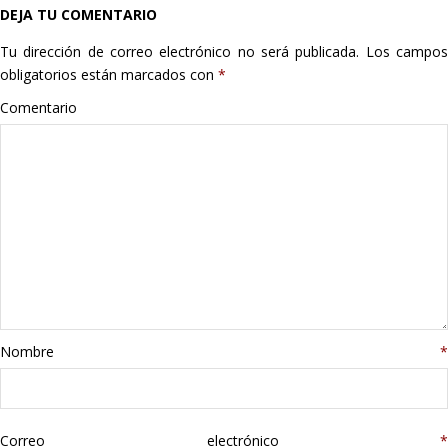
DEJA TU COMENTARIO
Hogar
Tu dirección de correo electrónico no será publicada.
Los campo
Informática
obligatorios están marcados con
*
Comentario
Listas
Moda
Multimedia
Telefonía
Stanley
Nombre
*
libros
Correo electrónico
*