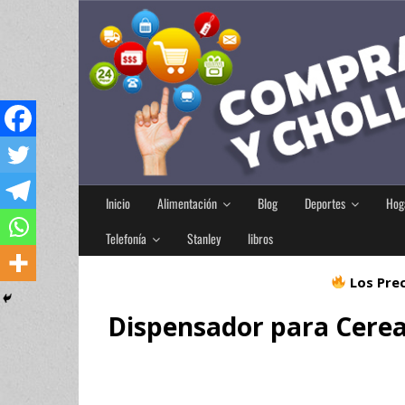
Inicio
Alimentación
Blog
Deportes
Hog
Telefonía
Stanley
libros
Los Prec
Dispensador para Cereal