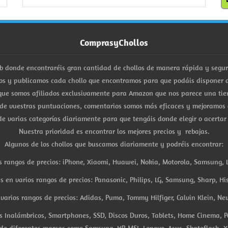
ComprasyChollos
b donde encontraréis gran cantidad de chollos de manera rápida y segu
s y publicamos cada chollo que encontramos para que podáis disponer d
ue somos afiliados exclusivamente para Amazon que nos parece una tiend
 de vuestras puntuaciones, comentarios somos más eficaces y mejoramos 
e varias categorías diariamente para que tengáis donde elegir o acertar
Nuestra prioridad es encontrar los mejores precios y rebajas.
Algunos de los chollos que buscamos diariamente y podréis encontrar:
s rangos de precios: iPhone, Xiaomi, Huawei, Nokia, Motorola, Samsung, L
es en varios rangos de precios: Panasonic, Philips, LG, Samsung, Sharp, His
arios rangos de precios: Adidas, Puma, Tommy Hilfiger, Calvin Klein, New 
res Inalámbricos, Smartphones, SSD, Discos Duros, Tablets, Home Cinema, P
 de diferentes marcas como Samsung, HP, MSI, Lenovo, Asus, Skateflash, X