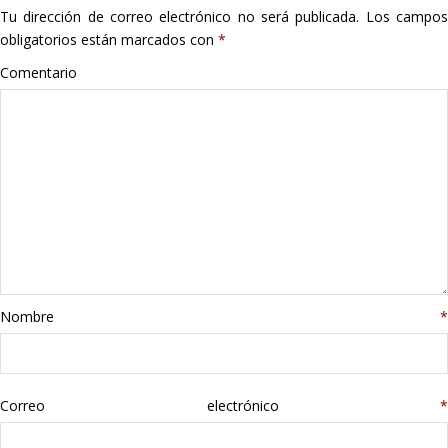
Tu dirección de correo electrónico no será publicada.
Los campo
Hogar
obligatorios están marcados con
*
Informática
Comentario
Listas
Moda
Multimedia
Telefonía
Nombre
*
Stanley
libros
Correo electrónico
*