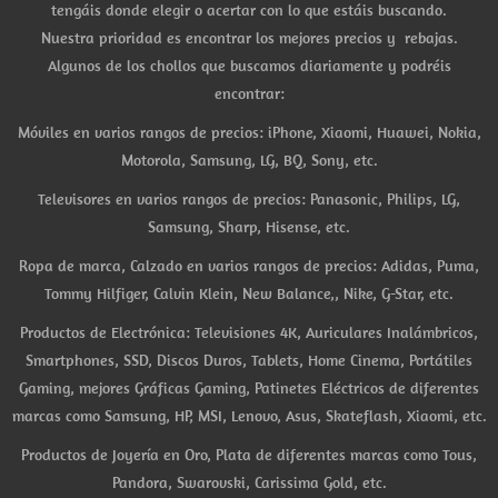
tengáis donde elegir o acertar con lo que estáis buscando.
Nuestra prioridad es encontrar los mejores precios y rebajas.
Algunos de los chollos que buscamos diariamente y podréis
encontrar:
Móviles en varios rangos de precios: iPhone, Xiaomi, Huawei, Nokia,
Motorola, Samsung, LG, BQ, Sony, etc.
Televisores en varios rangos de precios: Panasonic, Philips, LG,
Samsung, Sharp, Hisense, etc.
Ropa de marca, Calzado en varios rangos de precios: Adidas, Puma,
Tommy Hilfiger, Calvin Klein, New Balance,, Nike, G-Star, etc.
Productos de Electrónica: Televisiones 4K, Auriculares Inalámbricos,
Smartphones, SSD, Discos Duros, Tablets, Home Cinema, Portátiles
Gaming, mejores Gráficas Gaming, Patinetes Eléctricos de diferentes
marcas como Samsung, HP, MSI, Lenovo, Asus, Skateflash, Xiaomi, etc.
Productos de Joyería en Oro, Plata de diferentes marcas como Tous,
Pandora, Swarovski, Carissima Gold, etc.