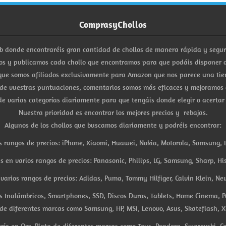
ComprasyChollos
b donde encontraréis gran cantidad de chollos de manera rápida y segu
s y publicamos cada chollo que encontramos para que podáis disponer d
ue somos afiliados exclusivamente para Amazon que nos parece una tiend
 de vuestras puntuaciones, comentarios somos más eficaces y mejoramos 
e varias categorías diariamente para que tengáis donde elegir o acertar
Nuestra prioridad es encontrar los mejores precios y rebajas.
Algunos de los chollos que buscamos diariamente y podréis encontrar:
s rangos de precios: iPhone, Xiaomi, Huawei, Nokia, Motorola, Samsung, L
es en varios rangos de precios: Panasonic, Philips, LG, Samsung, Sharp, His
arios rangos de precios: Adidas, Puma, Tommy Hilfiger, Calvin Klein, New 
res Inalámbricos, Smartphones, SSD, Discos Duros, Tablets, Home Cinema, P
 de diferentes marcas como Samsung, HP, MSI, Lenovo, Asus, Skateflash, X
ría en Oro, Plata de diferentes marcas como Tous, Pandora, Swarovski, Ca