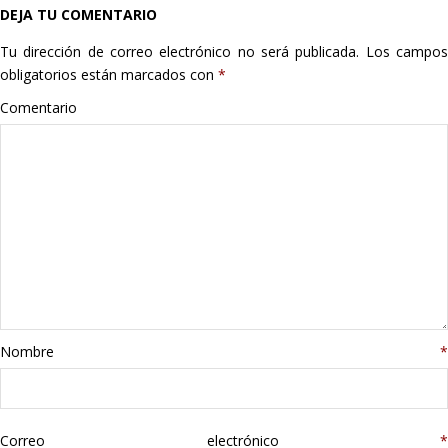
DEJA TU COMENTARIO
Hogar
Tu dirección de correo electrónico no será publicada.
Los campo
Informática
obligatorios están marcados con
*
Comentario
Listas
Moda
Multimedia
Telefonía
Stanley
Nombre
*
libros
Correo electrónico
*