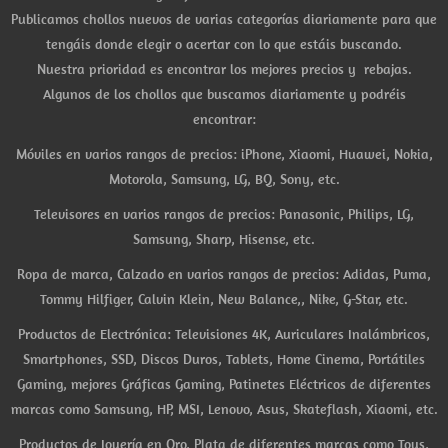
Publicamos chollos nuevos de varias categorías diariamente para que
tengáis donde elegir o acertar con lo que estáis buscando.
Nuestra prioridad es encontrar los mejores precios y rebajas.
Algunos de los chollos que buscamos diariamente y podréis
encontrar:
Móviles en varios rangos de precios: iPhone, Xiaomi, Huawei, Nokia,
Motorola, Samsung, LG, BQ, Sony, etc.
Televisores en varios rangos de precios: Panasonic, Philips, LG,
Samsung, Sharp, Hisense, etc.
Ropa de marca, Calzado en varios rangos de precios: Adidas, Puma,
Tommy Hilfiger, Calvin Klein, New Balance,, Nike, G-Star, etc.
Productos de Electrónica: Televisiones 4K, Auriculares Inalámbricos,
Smartphones, SSD, Discos Duros, Tablets, Home Cinema, Portátiles
Gaming, mejores Gráficas Gaming, Patinetes Eléctricos de diferentes
marcas como Samsung, HP, MSI, Lenovo, Asus, Skateflash, Xiaomi, etc.
Productos de Joyería en Oro, Plata de diferentes marcas como Tous,