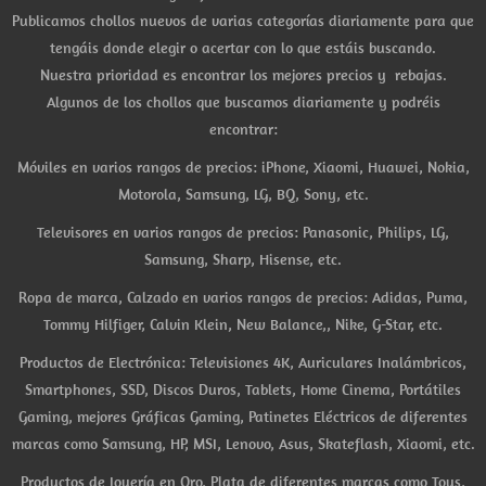
Publicamos chollos nuevos de varias categorías diariamente para que
tengáis donde elegir o acertar con lo que estáis buscando.
Nuestra prioridad es encontrar los mejores precios y rebajas.
Algunos de los chollos que buscamos diariamente y podréis
encontrar:
Móviles en varios rangos de precios: iPhone, Xiaomi, Huawei, Nokia,
Motorola, Samsung, LG, BQ, Sony, etc.
Televisores en varios rangos de precios: Panasonic, Philips, LG,
Samsung, Sharp, Hisense, etc.
Ropa de marca, Calzado en varios rangos de precios: Adidas, Puma,
Tommy Hilfiger, Calvin Klein, New Balance,, Nike, G-Star, etc.
Productos de Electrónica: Televisiones 4K, Auriculares Inalámbricos,
Smartphones, SSD, Discos Duros, Tablets, Home Cinema, Portátiles
Gaming, mejores Gráficas Gaming, Patinetes Eléctricos de diferentes
marcas como Samsung, HP, MSI, Lenovo, Asus, Skateflash, Xiaomi, etc.
Productos de Joyería en Oro, Plata de diferentes marcas como Tous,