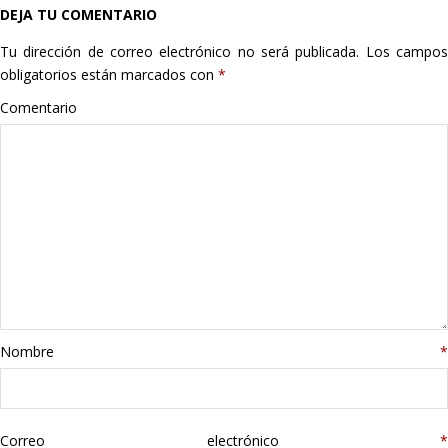
DEJA TU COMENTARIO
Hogar
Tu dirección de correo electrónico no será publicada.
Los campo
Informática
obligatorios están marcados con
*
Comentario
Listas
Moda
Multimedia
Telefonía
Stanley
Nombre
*
libros
Correo electrónico
*