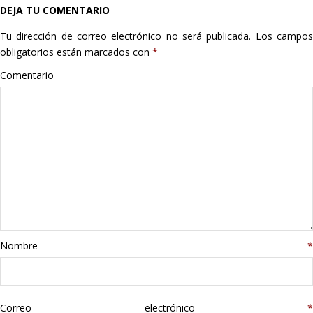
DEJA TU COMENTARIO
Hogar
Tu dirección de correo electrónico no será publicada.
Los campo
Informática
obligatorios están marcados con
*
Comentario
Listas
Moda
Multimedia
Telefonía
Stanley
Nombre
*
libros
Correo electrónico
*