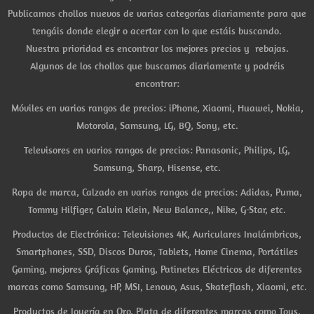
Publicamos chollos nuevos de varias categorías diariamente para que
tengáis donde elegir o acertar con lo que estáis buscando.
Nuestra prioridad es encontrar los mejores precios y rebajas.
Algunos de los chollos que buscamos diariamente y podréis
encontrar:
Móviles en varios rangos de precios: iPhone, Xiaomi, Huawei, Nokia,
Motorola, Samsung, LG, BQ, Sony, etc.
Televisores en varios rangos de precios: Panasonic, Philips, LG,
Samsung, Sharp, Hisense, etc.
Ropa de marca, Calzado en varios rangos de precios: Adidas, Puma,
Tommy Hilfiger, Calvin Klein, New Balance,, Nike, G-Star, etc.
Productos de Electrónica: Televisiones 4K, Auriculares Inalámbricos,
Smartphones, SSD, Discos Duros, Tablets, Home Cinema, Portátiles
Gaming, mejores Gráficas Gaming, Patinetes Eléctricos de diferentes
marcas como Samsung, HP, MSI, Lenovo, Asus, Skateflash, Xiaomi, etc.
Productos de Joyería en Oro, Plata de diferentes marcas como Tous,