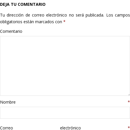
DEJA TU COMENTARIO
Hogar
Tu dirección de correo electrónico no será publicada.
Los campo
Informática
obligatorios están marcados con
*
Comentario
Listas
Moda
Multimedia
Telefonía
Stanley
Nombre
*
libros
Correo electrónico
*