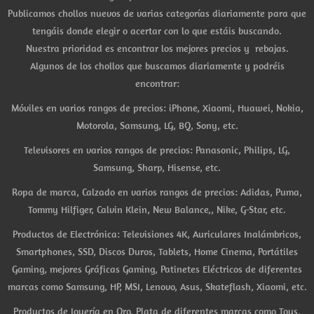
Publicamos chollos nuevos de varias categorías diariamente para que
tengáis donde elegir o acertar con lo que estáis buscando.
Nuestra prioridad es encontrar los mejores precios y rebajas.
Algunos de los chollos que buscamos diariamente y podréis
encontrar:
Móviles en varios rangos de precios: iPhone, Xiaomi, Huawei, Nokia,
Motorola, Samsung, LG, BQ, Sony, etc.
Televisores en varios rangos de precios: Panasonic, Philips, LG,
Samsung, Sharp, Hisense, etc.
Ropa de marca, Calzado en varios rangos de precios: Adidas, Puma,
Tommy Hilfiger, Calvin Klein, New Balance,, Nike, G-Star, etc.
Productos de Electrónica: Televisiones 4K, Auriculares Inalámbricos,
Smartphones, SSD, Discos Duros, Tablets, Home Cinema, Portátiles
Gaming, mejores Gráficas Gaming, Patinetes Eléctricos de diferentes
marcas como Samsung, HP, MSI, Lenovo, Asus, Skateflash, Xiaomi, etc.
Productos de Joyería en Oro, Plata de diferentes marcas como Tous,