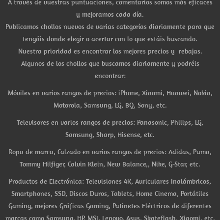
A través de vuestras puntuaciones, comentarios somos más eficaces
y mejoramos cada día.
Publicamos chollos nuevos de varias categorías diariamente para que
tengáis donde elegir o acertar con lo que estáis buscando.
Nuestra prioridad es encontrar los mejores precios y rebajas.
Algunos de los chollos que buscamos diariamente y podréis
encontrar:
Móviles en varios rangos de precios: iPhone, Xiaomi, Huawei, Nokia,
Motorola, Samsung, LG, BQ, Sony, etc.
Televisores en varios rangos de precios: Panasonic, Philips, LG,
Samsung, Sharp, Hisense, etc.
Ropa de marca, Calzado en varios rangos de precios: Adidas, Puma,
Tommy Hilfiger, Calvin Klein, New Balance,, Nike, G-Star, etc.
Productos de Electrónica: Televisiones 4K, Auriculares Inalámbricos,
Smartphones, SSD, Discos Duros, Tablets, Home Cinema, Portátiles
Gaming, mejores Gráficas Gaming, Patinetes Eléctricos de diferentes
marcas como Samsung, HP, MSI, Lenovo, Asus, Skateflash, Xiaomi, etc.