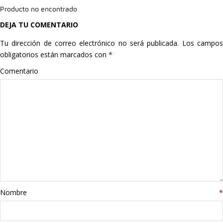
Producto no encontrado
Hogar
DEJA TU COMENTARIO
Informática
Tu dirección de correo electrónico no será publicada.
Los campo
obligatorios están marcados con
*
Listas
Comentario
Moda
Multimedia
Telefonía
Stanley
libros
Nombre
*