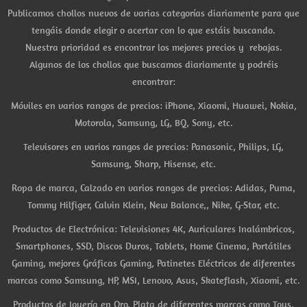
Publicamos chollos nuevos de varias categorías diariamente para que
tengáis donde elegir o acertar con lo que estáis buscando.
Nuestra prioridad es encontrar los mejores precios y rebajas.
Algunos de los chollos que buscamos diariamente y podréis
encontrar:
Móviles en varios rangos de precios: iPhone, Xiaomi, Huawei, Nokia,
Motorola, Samsung, LG, BQ, Sony, etc.
Televisores en varios rangos de precios: Panasonic, Philips, LG,
Samsung, Sharp, Hisense, etc.
Ropa de marca, Calzado en varios rangos de precios: Adidas, Puma,
Tommy Hilfiger, Calvin Klein, New Balance,, Nike, G-Star, etc.
Productos de Electrónica: Televisiones 4K, Auriculares Inalámbricos,
Smartphones, SSD, Discos Duros, Tablets, Home Cinema, Portátiles
Gaming, mejores Gráficas Gaming, Patinetes Eléctricos de diferentes
marcas como Samsung, HP, MSI, Lenovo, Asus, Skateflash, Xiaomi, etc.
Productos de Joyería en Oro, Plata de diferentes marcas como Tous,