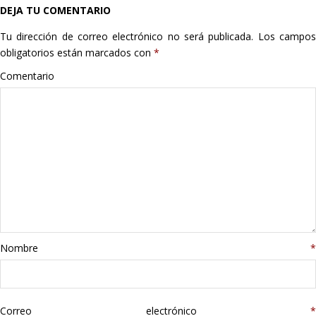
DEJA TU COMENTARIO
Hogar
Tu dirección de correo electrónico no será publicada.
Los campo
Informática
obligatorios están marcados con
*
Comentario
Listas
Moda
Multimedia
Telefonía
Stanley
Nombre
*
libros
Correo electrónico
*