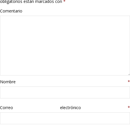
obligatorios están marcados con
*
Hogar
Comentario
Informática
Listas
Moda
Multimedia
Telefonía
Nombre
*
Stanley
Correo electrónico
libros
*