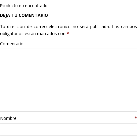
Producto no encontrado
Hogar
DEJA TU COMENTARIO
Informática
Tu dirección de correo electrónico no será publicada.
Los campo
obligatorios están marcados con
*
Listas
Comentario
Moda
Multimedia
Telefonía
Stanley
libros
Nombre
*