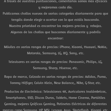
A través de vuestras puntuaciones, comentarios somos más eficaces
y mejoramos cada día.
Publicamos chollos nuevos de varias categorías diariamente para que
tengáis donde elegir o acertar con lo que estáis buscando.
Nuestra prioridad es encontrar los mejores precios y rebajas.
Algunos de los chollos que buscamos diariamente y podréis
encontrar:
Móviles en varios rangos de precios: iPhone, Xiaomi, Huawei, Nokia,
Motorola, Samsung, LG, BQ, Sony, etc.
Televisores en varios rangos de precios: Panasonic, Philips, LG,
Samsung, Sharp, Hisense, etc.
Ropa de marca, Calzado en varios rangos de precios: Adidas, Puma,
Tommy Hilfiger, Calvin Klein, New Balance,, Nike, G-Star, etc.
Productos de Electrónica: Televisiones 4K, Auriculares Inalámbricos,
Smartphones, SSD, Discos Duros, Tablets, Home Cinema, Portátiles
Gaming, mejores Gráficas Gaming, Patinetes Eléctricos de diferentes
marcas como Samsung, HP, MSI, Lenovo, Asus, Skateflash, Xiaomi, etc.