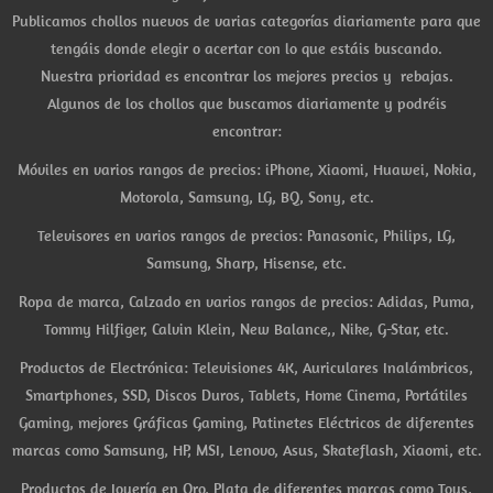
Publicamos chollos nuevos de varias categorías diariamente para que
tengáis donde elegir o acertar con lo que estáis buscando.
Nuestra prioridad es encontrar los mejores precios y rebajas.
Algunos de los chollos que buscamos diariamente y podréis
encontrar:
Móviles en varios rangos de precios: iPhone, Xiaomi, Huawei, Nokia,
Motorola, Samsung, LG, BQ, Sony, etc.
Televisores en varios rangos de precios: Panasonic, Philips, LG,
Samsung, Sharp, Hisense, etc.
Ropa de marca, Calzado en varios rangos de precios: Adidas, Puma,
Tommy Hilfiger, Calvin Klein, New Balance,, Nike, G-Star, etc.
Productos de Electrónica: Televisiones 4K, Auriculares Inalámbricos,
Smartphones, SSD, Discos Duros, Tablets, Home Cinema, Portátiles
Gaming, mejores Gráficas Gaming, Patinetes Eléctricos de diferentes
marcas como Samsung, HP, MSI, Lenovo, Asus, Skateflash, Xiaomi, etc.
Productos de Joyería en Oro, Plata de diferentes marcas como Tous,