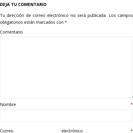
DEJA TU COMENTARIO
Hogar
Tu dirección de correo electrónico no será publicada.
Los campo
Informática
obligatorios están marcados con
*
Comentario
Listas
Moda
Multimedia
Telefonía
Stanley
Nombre
*
libros
Correo electrónico
*