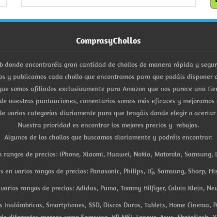
ComprasyChollos
b donde encontraréis gran cantidad de chollos de manera rápida y segu
s y publicamos cada chollo que encontramos para que podáis disponer d
ue somos afiliados exclusivamente para Amazon que nos parece una tiend
 de vuestras puntuaciones, comentarios somos más eficaces y mejoramos 
e varias categorías diariamente para que tengáis donde elegir o acertar
Nuestra prioridad es encontrar los mejores precios y rebajas.
Algunos de los chollos que buscamos diariamente y podréis encontrar:
s rangos de precios: iPhone, Xiaomi, Huawei, Nokia, Motorola, Samsung, L
es en varios rangos de precios: Panasonic, Philips, LG, Samsung, Sharp, His
arios rangos de precios: Adidas, Puma, Tommy Hilfiger, Calvin Klein, New 
res Inalámbricos, Smartphones, SSD, Discos Duros, Tablets, Home Cinema, P
 de diferentes marcas como Samsung, HP, MSI, Lenovo, Asus, Skateflash, X