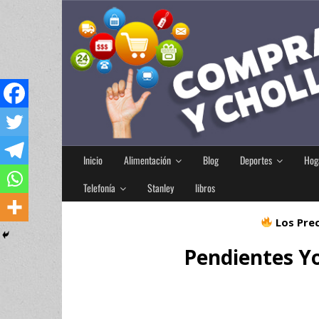
Inicio
Alimentación
Blog
Deportes
Hog
Telefonía
Stanley
libros
Los Prec
Pendientes Yo