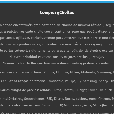
ComprasyChollos
b donde encontraréis gran cantidad de chollos de manera rápida y segu
s y publicamos cada chollo que encontramos para que podáis disponer d
ue somos afiliados exclusivamente para Amazon que nos parece una tiend
 de vuestras puntuaciones, comentarios somos más eficaces y mejoramos 
e varias categorías diariamente para que tengáis donde elegir o acertar
Nuestra prioridad es encontrar los mejores precios y rebajas.
Algunos de los chollos que buscamos diariamente y podréis encontrar:
s rangos de precios: iPhone, Xiaomi, Huawei, Nokia, Motorola, Samsung, L
es en varios rangos de precios: Panasonic, Philips, LG, Samsung, Sharp, His
arios rangos de precios: Adidas, Puma, Tommy Hilfiger, Calvin Klein, New 
res Inalámbricos, Smartphones, SSD, Discos Duros, Tablets, Home Cinema, P
 de diferentes marcas como Samsung, HP, MSI, Lenovo, Asus, Skateflash, X
ría en Oro, Plata de diferentes marcas como Tous, Pandora, Swarovski, Ca