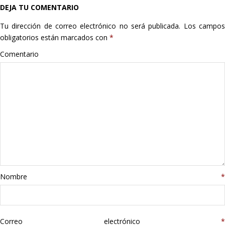
DEJA TU COMENTARIO
Hogar
Tu dirección de correo electrónico no será publicada.
Los campo
Informática
obligatorios están marcados con
*
Comentario
Listas
Moda
Multimedia
Telefonía
Stanley
Nombre
*
libros
Correo electrónico
*