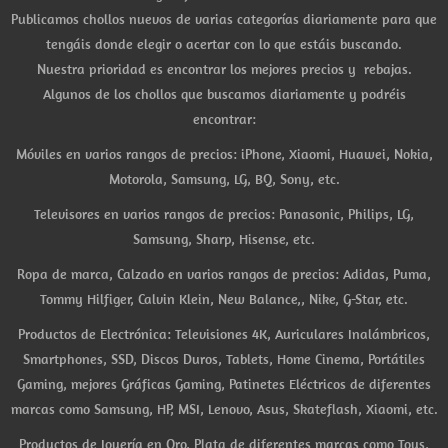
Publicamos chollos nuevos de varias categorías diariamente para que
tengáis donde elegir o acertar con lo que estáis buscando.
Nuestra prioridad es encontrar los mejores precios y rebajas.
Algunos de los chollos que buscamos diariamente y podréis
encontrar:
Móviles en varios rangos de precios: iPhone, Xiaomi, Huawei, Nokia,
Motorola, Samsung, LG, BQ, Sony, etc.
Televisores en varios rangos de precios: Panasonic, Philips, LG,
Samsung, Sharp, Hisense, etc.
Ropa de marca, Calzado en varios rangos de precios: Adidas, Puma,
Tommy Hilfiger, Calvin Klein, New Balance,, Nike, G-Star, etc.
Productos de Electrónica: Televisiones 4K, Auriculares Inalámbricos,
Smartphones, SSD, Discos Duros, Tablets, Home Cinema, Portátiles
Gaming, mejores Gráficas Gaming, Patinetes Eléctricos de diferentes
marcas como Samsung, HP, MSI, Lenovo, Asus, Skateflash, Xiaomi, etc.
Productos de Joyería en Oro, Plata de diferentes marcas como Tous,