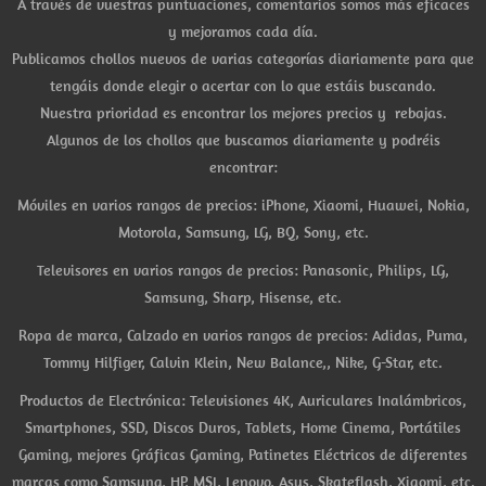
A través de vuestras puntuaciones, comentarios somos más eficaces
y mejoramos cada día.
Publicamos chollos nuevos de varias categorías diariamente para que
tengáis donde elegir o acertar con lo que estáis buscando.
Nuestra prioridad es encontrar los mejores precios y rebajas.
Algunos de los chollos que buscamos diariamente y podréis
encontrar:
Móviles en varios rangos de precios: iPhone, Xiaomi, Huawei, Nokia,
Motorola, Samsung, LG, BQ, Sony, etc.
Televisores en varios rangos de precios: Panasonic, Philips, LG,
Samsung, Sharp, Hisense, etc.
Ropa de marca, Calzado en varios rangos de precios: Adidas, Puma,
Tommy Hilfiger, Calvin Klein, New Balance,, Nike, G-Star, etc.
Productos de Electrónica: Televisiones 4K, Auriculares Inalámbricos,
Smartphones, SSD, Discos Duros, Tablets, Home Cinema, Portátiles
Gaming, mejores Gráficas Gaming, Patinetes Eléctricos de diferentes
marcas como Samsung, HP, MSI, Lenovo, Asus, Skateflash, Xiaomi, etc.