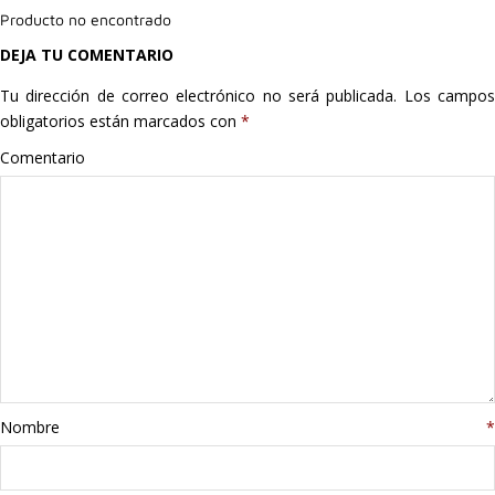
Producto no encontrado
Hogar
DEJA TU COMENTARIO
Informática
Tu dirección de correo electrónico no será publicada.
Los campo
obligatorios están marcados con
*
Listas
Comentario
Moda
Multimedia
Telefonía
Stanley
libros
Nombre
*