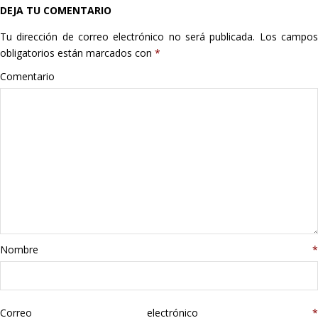
DEJA TU COMENTARIO
Hogar
Tu dirección de correo electrónico no será publicada.
Los campo
Informática
obligatorios están marcados con
*
Comentario
Listas
Moda
Multimedia
Telefonía
Stanley
Nombre
*
libros
Correo electrónico
*