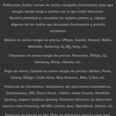
Publicamos chollos nuevos de varias categorías diariamente para que
tengáis donde elegir o acertar con lo que estáis buscando.
Nuestra prioridad es encontrar los mejores precios y rebajas.
Algunos de los chollos que buscamos diariamente y podréis
encontrar:
Móviles en varios rangos de precios: iPhone, Xiaomi, Huawei, Nokia,
Motorola, Samsung, LG, BQ, Sony, etc.
Televisores en varios rangos de precios: Panasonic, Philips, LG,
Samsung, Sharp, Hisense, etc.
Ropa de marca, Calzado en varios rangos de precios: Adidas, Puma,
Tommy Hilfiger, Calvin Klein, New Balance,, Nike, G-Star, etc.
Productos de Electrónica: Televisiones 4K, Auriculares Inalámbricos,
Smartphones, SSD, Discos Duros, Tablets, Home Cinema, Portátiles
Gaming, mejores Gráficas Gaming, Patinetes Eléctricos de diferentes
marcas como Samsung, HP, MSI, Lenovo, Asus, Skateflash, Xiaomi, etc.
Productos de Joyería en Oro, Plata de diferentes marcas como Tous,