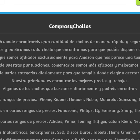
ComprasyChollos
b donde encontraréis gran cantidad de chollos de manera rápida y segu
s y publicamos cada chollo que encontramos para que podáis disponer d
ue somos afiliados exclusivamente para Amazon que nos parece una tiend
 de vuestras puntuaciones, comentarios somos más eficaces y mejoramos 
e varias categorías diariamente para que tengáis donde elegir o acertar
Nuestra prioridad es encontrar los mejores precios y rebajas.
Algunos de los chollos que buscamos diariamente y podréis encontrar:
s rangos de precios: iPhone, Xiaomi, Huawei, Nokia, Motorola, Samsung, L
es en varios rangos de precios: Panasonic, Philips, LG, Samsung, Sharp, His
arios rangos de precios: Adidas, Puma, Tommy Hilfiger, Calvin Klein, New 
res Inalámbricos, Smartphones, SSD, Discos Duros, Tablets, Home Cinema, P
 de diferentes marcas como Samsung, HP, MSI, Lenovo, Asus, Skateflash, X