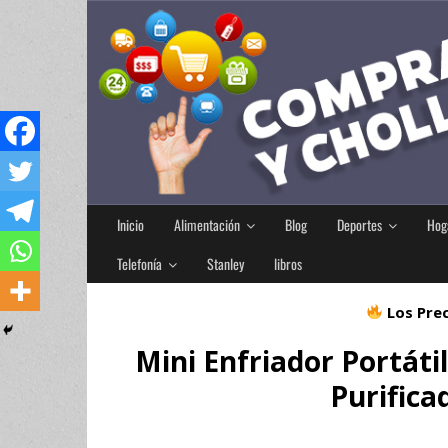
Inicio
Alimentación
Blog
Deportes
Hog
Telefonía
Stanley
libros
Los Prec
Mini Enfriador Portát
Purifica