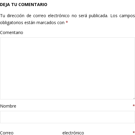
DEJA TU COMENTARIO
Hogar
Tu dirección de correo electrónico no será publicada.
Los campo
Informática
obligatorios están marcados con
*
Comentario
Listas
Moda
Multimedia
Telefonía
Stanley
Nombre
*
libros
Correo electrónico
*