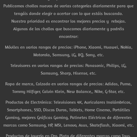
Publicamos chollos nuevos de varias categorías diariamente para que
tengáis donde elegir o acertar con lo que estáis buscando.
Nuestra prioridad es encontrar los mejores precios y rebajas.
Algunos de los chollos que buscamos diariamente y podréis
encontrar:
Móviles en varios rangos de precios: iPhone, Xiaomi, Huawei, Nokia,
Motorola, Samsung, LG, BQ, Sony, etc.
Televisores en varios rangos de precios: Panasonic, Philips, LG,
Samsung, Sharp, Hisense, etc.
Ropa de marca, Calzado en varios rangos de precios: Adidas, Puma,
Tommy Hilfiger, Calvin Klein, New Balance,, Nike, G-Star, etc.
Productos de Electrónica: Televisiones 4K, Auriculares Inalámbricos,
Smartphones, SSD, Discos Duros, Tablets, Home Cinema, Portátiles
Gaming, mejores Gráficas Gaming, Patinetes Eléctricos de diferentes
marcas como Samsung, HP, MSI, Lenovo, Asus, Skateflash, Xiaomi, etc.
Productos de Joyería en Oro, Plata de diferentes marcas como Tous,