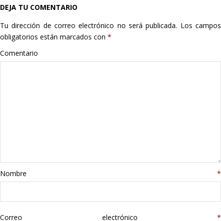
DEJA TU COMENTARIO
Hogar
Tu dirección de correo electrónico no será publicada.
Los campo
Informática
obligatorios están marcados con
*
Comentario
Listas
Moda
Multimedia
Telefonía
Stanley
Nombre
*
libros
Correo electrónico
*