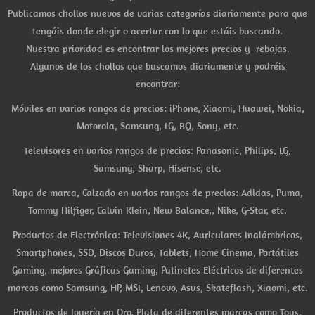
Publicamos chollos nuevos de varias categorías diariamente para que
tengáis donde elegir o acertar con lo que estáis buscando.
Nuestra prioridad es encontrar los mejores precios y rebajas.
Algunos de los chollos que buscamos diariamente y podréis
encontrar:
Móviles en varios rangos de precios: iPhone, Xiaomi, Huawei, Nokia,
Motorola, Samsung, LG, BQ, Sony, etc.
Televisores en varios rangos de precios: Panasonic, Philips, LG,
Samsung, Sharp, Hisense, etc.
Ropa de marca, Calzado en varios rangos de precios: Adidas, Puma,
Tommy Hilfiger, Calvin Klein, New Balance,, Nike, G-Star, etc.
Productos de Electrónica: Televisiones 4K, Auriculares Inalámbricos,
Smartphones, SSD, Discos Duros, Tablets, Home Cinema, Portátiles
Gaming, mejores Gráficas Gaming, Patinetes Eléctricos de diferentes
marcas como Samsung, HP, MSI, Lenovo, Asus, Skateflash, Xiaomi, etc.
Productos de Joyería en Oro, Plata de diferentes marcas como Tous,