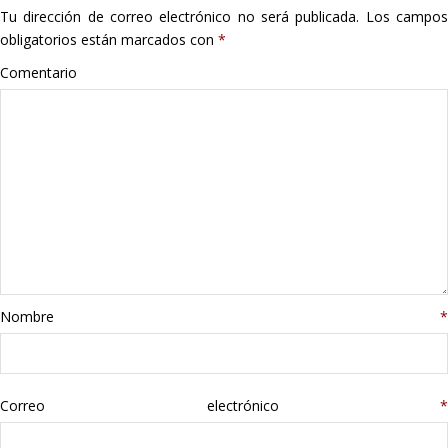
Tu dirección de correo electrónico no será publicada.
Los campo
Hogar
obligatorios están marcados con
*
Informática
Comentario
Listas
Moda
Multimedia
Telefonía
Nombre
*
Stanley
libros
Correo electrónico
*