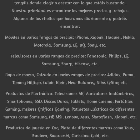
tengáis donde elegir o acertar con lo que estáis buscando.
Nuestra prioridad es encontrar los mejores precios y rebajas.
Algunos de los chollos que buscamos diariamente y podréis
encontrar:
Móviles en varios rangos de precios: iPhone, Xiaomi, Huawei, Nokia,
Motorola, Samsung, LG, BQ, Sony, etc.
Televisores en varios rangos de precios: Panasonic, Philips, LG,
Samsung, Sharp, Hisense, etc.
Ropa de marca, Calzado en varios rangos de precios: Adidas, Puma,
Tommy Hilfiger, Calvin Klein, New Balance,, Nike, G-Star, etc.
Productos de Electrónica: Televisiones 4K, Auriculares Inalámbricos,
Smartphones, SSD, Discos Duros, Tablets, Home Cinema, Portátiles
Gaming, mejores Gráficas Gaming, Patinetes Eléctricos de diferentes
marcas como Samsung, HP, MSI, Lenovo, Asus, Skateflash, Xiaomi, etc.
Productos de Joyería en Oro, Plata de diferentes marcas como Tous,
Pandora, Swarovski, Carissima Gold, etc.