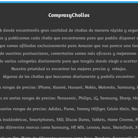
ComprasyChollos
b donde encontraréis gran cantidad de chollos de manera rápida y segu
s y publicamos cada chollo que encontramos para que podáis disponer d
ue somos afiliados exclusivamente para Amazon que nos parece una tiend
 de vuestras puntuaciones, comentarios somos más eficaces y mejoramos 
e varias categorías diariamente para que tengáis donde elegir o acertar
Nuestra prioridad es encontrar los mejores precios y rebajas.
Algunos de los chollos que buscamos diariamente y podréis encontrar:
s rangos de precios: iPhone, Xiaomi, Huawei, Nokia, Motorola, Samsung, L
es en varios rangos de precios: Panasonic, Philips, LG, Samsung, Sharp, His
arios rangos de precios: Adidas, Puma, Tommy Hilfiger, Calvin Klein, New 
res Inalámbricos, Smartphones, SSD, Discos Duros, Tablets, Home Cinema, P
 de diferentes marcas como Samsung, HP, MSI, Lenovo, Asus, Skateflash, X
ría en Oro, Plata de diferentes marcas como Tous, Pandora, Swarovski, Ca