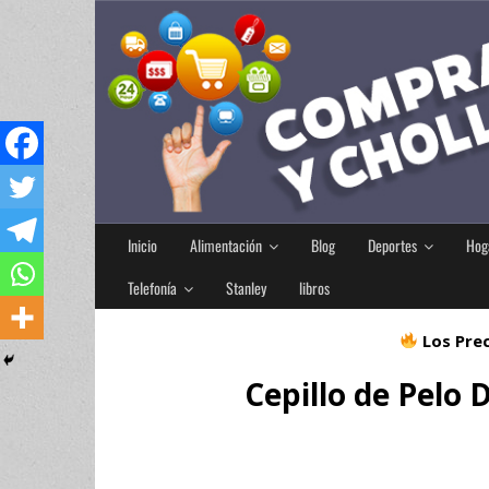
Inicio
Alimentación
Blog
Deportes
Hog
Telefonía
Stanley
libros
Los Prec
Cepillo de Pelo