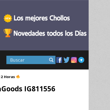
 12 Horas
vaGoods IG811556