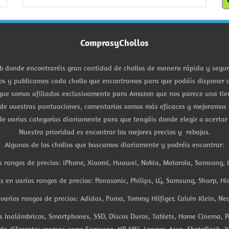
ComprasyChollos
b donde encontraréis gran cantidad de chollos de manera rápida y segu
s y publicamos cada chollo que encontramos para que podáis disponer d
ue somos afiliados exclusivamente para Amazon que nos parece una tiend
 de vuestras puntuaciones, comentarios somos más eficaces y mejoramos 
e varias categorías diariamente para que tengáis donde elegir o acertar
Nuestra prioridad es encontrar los mejores precios y rebajas.
Algunos de los chollos que buscamos diariamente y podréis encontrar:
s rangos de precios: iPhone, Xiaomi, Huawei, Nokia, Motorola, Samsung, L
es en varios rangos de precios: Panasonic, Philips, LG, Samsung, Sharp, His
arios rangos de precios: Adidas, Puma, Tommy Hilfiger, Calvin Klein, New 
res Inalámbricos, Smartphones, SSD, Discos Duros, Tablets, Home Cinema, P
 de diferentes marcas como Samsung, HP, MSI, Lenovo, Asus, Skateflash, X