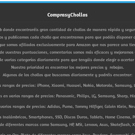
ComprasyChollos
b donde encontraréis gran cantidad de chollos de manera rápida y segu
s y publicamos cada chollo que encontramos para que podáis disponer d
ue somos afiliados exclusivamente para Amazon que nos parece una tiend
 de vuestras puntuaciones, comentarios somos más eficaces y mejoramos 
e varias categorías diariamente para que tengáis donde elegir o acertar
Nuestra prioridad es encontrar los mejores precios y rebajas.
Algunos de los chollos que buscamos diariamente y podréis encontrar:
s rangos de precios: iPhone, Xiaomi, Huawei, Nokia, Motorola, Samsung, L
es en varios rangos de precios: Panasonic, Philips, LG, Samsung, Sharp, His
arios rangos de precios: Adidas, Puma, Tommy Hilfiger, Calvin Klein, New 
res Inalámbricos, Smartphones, SSD, Discos Duros, Tablets, Home Cinema, P
 de diferentes marcas como Samsung, HP, MSI, Lenovo, Asus, Skateflash, X
ría en Oro, Plata de diferentes marcas como Tous, Pandora, Swarovski, Ca