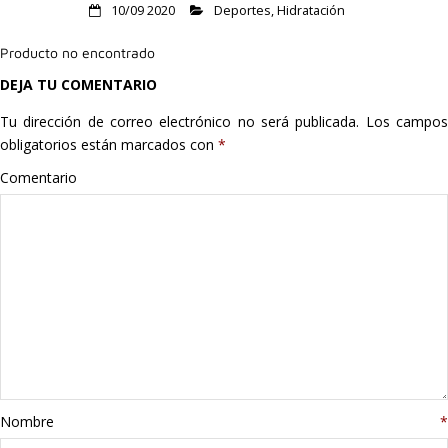
10/09 2020
Deportes
,
Hidratación
Hogar
Producto no encontrado
Informática
DEJA TU COMENTARIO
Listas
Tu dirección de correo electrónico no será publicada.
Los campo
obligatorios están marcados con
*
Moda
Comentario
Multimedia
Telefonía
Stanley
libros
Nombre
*