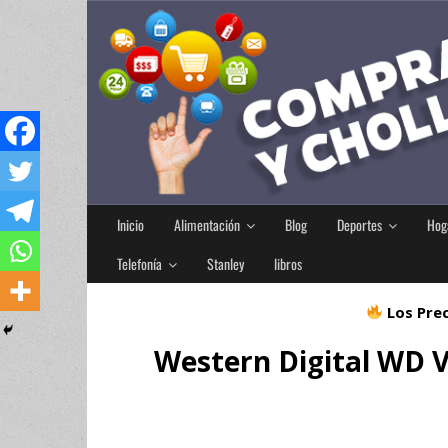
Inicio
Alimentación
Blog
Deportes
Hog
Telefonía
Stanley
libros
Los Prec
Western Digital WD Ve