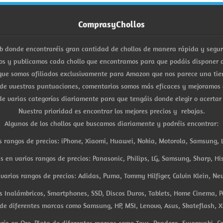
ComprasyChollos
b donde encontraréis gran cantidad de chollos de manera rápida y segu
s y publicamos cada chollo que encontramos para que podáis disponer d
ue somos afiliados exclusivamente para Amazon que nos parece una tiend
 de vuestras puntuaciones, comentarios somos más eficaces y mejoramos 
e varias categorías diariamente para que tengáis donde elegir o acertar
Nuestra prioridad es encontrar los mejores precios y rebajas.
Algunos de los chollos que buscamos diariamente y podréis encontrar:
s rangos de precios: iPhone, Xiaomi, Huawei, Nokia, Motorola, Samsung, L
es en varios rangos de precios: Panasonic, Philips, LG, Samsung, Sharp, His
arios rangos de precios: Adidas, Puma, Tommy Hilfiger, Calvin Klein, New 
res Inalámbricos, Smartphones, SSD, Discos Duros, Tablets, Home Cinema, P
 de diferentes marcas como Samsung, HP, MSI, Lenovo, Asus, Skateflash, X
ría en Oro, Plata de diferentes marcas como Tous, Pandora, Swarovski, Ca