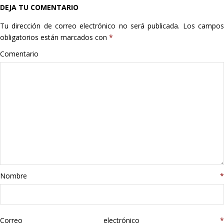
DEJA TU COMENTARIO
Hogar
Tu dirección de correo electrónico no será publicada.
Los campo
Informática
obligatorios están marcados con
*
Comentario
Listas
Moda
Multimedia
Telefonía
Stanley
Nombre
*
libros
Correo electrónico
*