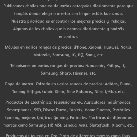
Publicamos chollos nuevos de varias categorías diariamente para que
tengáis donde elegir o acertar con lo que estáis buscando.
Nuestra prioridad es encontrar los mejores precios y rebajas.
Algunos de los chollos que buscamos diariamente y podréis
encontrar:
Móviles en varios rangos de precios: iPhone, Xiaomi, Huawei, Nokia,
Motorola, Samsung, LG, BQ, Sony, etc.
Televisores en varios rangos de precios: Panasonic, Philips, LG,
Samsung, Sharp, Hisense, etc.
Ropa de marca, Calzado en varios rangos de precios: Adidas, Puma,
Tommy Hilfiger, Calvin Klein, New Balance,, Nike, G-Star, etc.
Productos de Electrónica: Televisiones 4K, Auriculares Inalámbricos,
Smartphones, SSD, Discos Duros, Tablets, Home Cinema, Portátiles
Gaming, mejores Gráficas Gaming, Patinetes Eléctricos de diferentes
marcas como Samsung, HP, MSI, Lenovo, Asus, Skateflash, Xiaomi, etc.
Productos de Joyería en Oro, Plata de diferentes marcas como Tous,