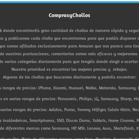
ComprasyChollos
b donde encontraréis gran cantidad de chollos de manera rápida y segu
s y publicamos cada chollo que encontramos para que podáis disponer d
ue somos afiliados exclusivamente para Amazon que nos parece una tiend
 de vuestras puntuaciones, comentarios somos más eficaces y mejoramos 
e varias categorías diariamente para que tengáis donde elegir o acertar
Nuestra prioridad es encontrar los mejores precios y rebajas.
Algunos de los chollos que buscamos diariamente y podréis encontrar:
s rangos de precios: iPhone, Xiaomi, Huawei, Nokia, Motorola, Samsung, L
es en varios rangos de precios: Panasonic, Philips, LG, Samsung, Sharp, His
arios rangos de precios: Adidas, Puma, Tommy Hilfiger, Calvin Klein, New 
res Inalámbricos, Smartphones, SSD, Discos Duros, Tablets, Home Cinema, P
 de diferentes marcas como Samsung, HP, MSI, Lenovo, Asus, Skateflash, X
ría en Oro, Plata de diferentes marcas como Tous, Pandora, Swarovski, Ca