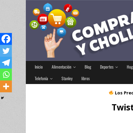
Inicio
Alimentación
Blog
Deportes
Hog
Telefonía
Stanley
libros
Los Prec
Twis