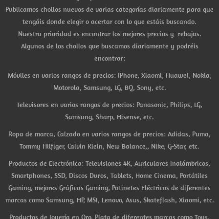
Publicamos chollos nuevos de varias categorías diariamente para que
tengáis donde elegir o acertar con lo que estáis buscando.
Nuestra prioridad es encontrar los mejores precios y rebajas.
Algunos de los chollos que buscamos diariamente y podréis
encontrar:
Móviles en varios rangos de precios: iPhone, Xiaomi, Huawei, Nokia,
Motorola, Samsung, LG, BQ, Sony, etc.
Televisores en varios rangos de precios: Panasonic, Philips, LG,
Samsung, Sharp, Hisense, etc.
Ropa de marca, Calzado en varios rangos de precios: Adidas, Puma,
Tommy Hilfiger, Calvin Klein, New Balance,, Nike, G-Star, etc.
Productos de Electrónica: Televisiones 4K, Auriculares Inalámbricos,
Smartphones, SSD, Discos Duros, Tablets, Home Cinema, Portátiles
Gaming, mejores Gráficas Gaming, Patinetes Eléctricos de diferentes
marcas como Samsung, HP, MSI, Lenovo, Asus, Skateflash, Xiaomi, etc.
Productos de Joyería en Oro, Plata de diferentes marcas como Tous,