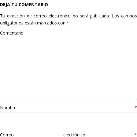
DEJA TU COMENTARIO
Hogar
Tu dirección de correo electrónico no será publicada.
Los campo
Informática
obligatorios están marcados con
*
Comentario
Listas
Moda
Multimedia
Telefonía
Stanley
Nombre
*
libros
Correo electrónico
*