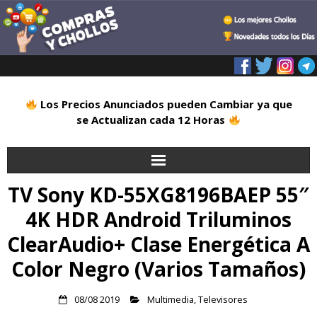
Los Precios Anunciados pueden Cambiar ya que
se Actualizan cada 12 Horas
TV Sony KD-55XG8196BAEP 55″
Inicio
4K HDR Android Triluminos
Alimentación
ClearAudio+ Clase Energética A
Blog
Color Negro (Varios Tamaños)
Deportes
08/08 2019
Multimedia
,
Televisores