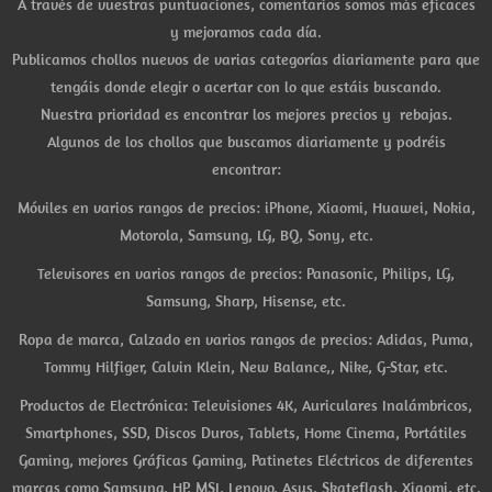
A través de vuestras puntuaciones, comentarios somos más eficaces
y mejoramos cada día.
Publicamos chollos nuevos de varias categorías diariamente para que
tengáis donde elegir o acertar con lo que estáis buscando.
Nuestra prioridad es encontrar los mejores precios y rebajas.
Algunos de los chollos que buscamos diariamente y podréis
encontrar:
Móviles en varios rangos de precios: iPhone, Xiaomi, Huawei, Nokia,
Motorola, Samsung, LG, BQ, Sony, etc.
Televisores en varios rangos de precios: Panasonic, Philips, LG,
Samsung, Sharp, Hisense, etc.
Ropa de marca, Calzado en varios rangos de precios: Adidas, Puma,
Tommy Hilfiger, Calvin Klein, New Balance,, Nike, G-Star, etc.
Productos de Electrónica: Televisiones 4K, Auriculares Inalámbricos,
Smartphones, SSD, Discos Duros, Tablets, Home Cinema, Portátiles
Gaming, mejores Gráficas Gaming, Patinetes Eléctricos de diferentes
marcas como Samsung, HP, MSI, Lenovo, Asus, Skateflash, Xiaomi, etc.