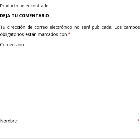
Producto no encontrado
Hogar
DEJA TU COMENTARIO
Informática
Tu dirección de correo electrónico no será publicada.
Los campo
obligatorios están marcados con
*
Listas
Comentario
Moda
Multimedia
Telefonía
Stanley
libros
Nombre
*