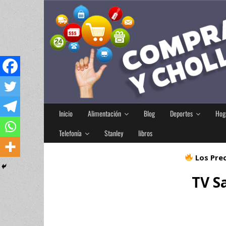
Inicio
Alimentación
Blog
Deportes
Hog
Telefonía
Stanley
libros
Los Prec
TV S