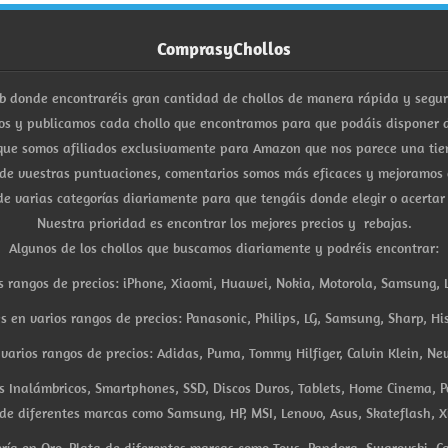
ComprasyChollos
b donde encontraréis gran cantidad de chollos de manera rápida y segu
s y publicamos cada chollo que encontramos para que podáis disponer d
ue somos afiliados exclusivamente para Amazon que nos parece una tiend
 de vuestras puntuaciones, comentarios somos más eficaces y mejoramos 
e varias categorías diariamente para que tengáis donde elegir o acertar
Nuestra prioridad es encontrar los mejores precios y rebajas.
Algunos de los chollos que buscamos diariamente y podréis encontrar:
s rangos de precios: iPhone, Xiaomi, Huawei, Nokia, Motorola, Samsung, L
es en varios rangos de precios: Panasonic, Philips, LG, Samsung, Sharp, His
arios rangos de precios: Adidas, Puma, Tommy Hilfiger, Calvin Klein, New 
res Inalámbricos, Smartphones, SSD, Discos Duros, Tablets, Home Cinema, P
 de diferentes marcas como Samsung, HP, MSI, Lenovo, Asus, Skateflash, X
ría en Oro, Plata de diferentes marcas como Tous, Pandora, Swarovski, Ca