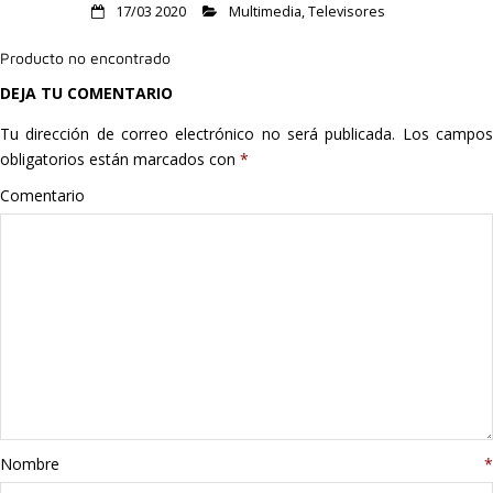
17/03 2020
Multimedia
,
Televisores
Hogar
Producto no encontrado
Informática
DEJA TU COMENTARIO
Listas
Tu dirección de correo electrónico no será publicada.
Los campo
obligatorios están marcados con
*
Moda
Comentario
Multimedia
Telefonía
Stanley
libros
Nombre
*